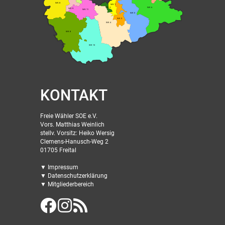
WK 8
WK 1
WK 3
WK 6
WK 9
WK 11
WK 5
WK 2
WK 4
WK 8
WK 13
KONTAKT
Freie Wähler SOE e.V.
Vors. Matthias Weinlich
stellv. Vorsitz: Heiko Wersig
Clemens-Hanusch-Weg 2
01705 Freital
▼ Impressum
▼ Datenschutzerklärung
▼ Mitgliederbereich