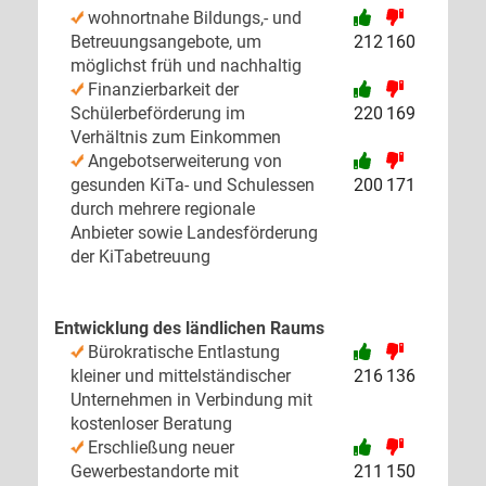
wohnortnahe Bildungs,- und
Betreuungsangebote, um
212
160
möglichst früh und nachhaltig
Finanzierbarkeit der
Schülerbeförderung im
220
169
Verhältnis zum Einkommen
Angebotserweiterung von
gesunden KiTa- und Schulessen
200
171
durch mehrere regionale
Anbieter sowie Landesförderung
der KiTabetreuung
Entwicklung des ländlichen Raums
Bürokratische Entlastung
kleiner und mittelständischer
216
136
Unternehmen in Verbindung mit
kostenloser Beratung
Erschließung neuer
Gewerbestandorte mit
211
150