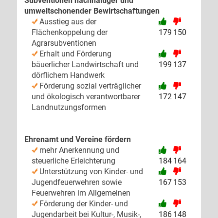
Subventionen nachhaltiger und
umweltschonender Bewirtschaftungen
Ausstieg aus der
Flächenkoppelung der
179
150
Agrarsubventionen
Erhalt und Förderung
bäuerlicher Landwirtschaft und
199
137
dörflichem Handwerk
Förderung sozial verträglicher
und ökologisch verantwortbarer
172
147
Landnutzungsformen
Ehrenamt und Vereine fördern
mehr Anerkennung und
steuerliche Erleichterung
184
164
Unterstützung von Kinder- und
Jugendfeuerwehren sowie
167
153
Feuerwehren im Allgemeinen
Förderung der Kinder- und
Jugendarbeit bei Kultur-, Musik-,
186
148